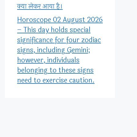
क्या लेकर आया है।
Horoscope 02 August 2026
– This day holds special
significance for four zodiac
signs, including Gemini;
however, individuals
belonging to these signs
need to exercise caution.