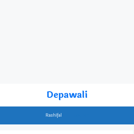
Depawali
Rashifal
Gochar