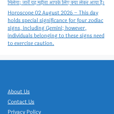
मिलेगा; जानें यह महीना आपके लिए क्या लेकर आया है।
Horoscope 02 August 2026 – This day
holds special significance for four zodiac
signs, including Gemini; however,
individuals belonging to these signs need
to exercise caution.
About Us
Contact Us
Privacy Policy