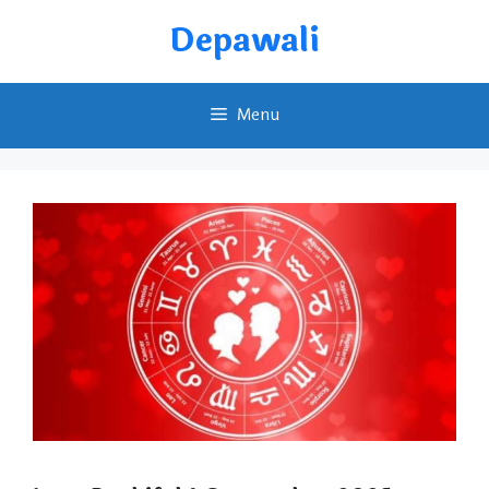
Skip
Depawali
to
content
Menu