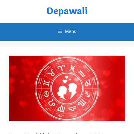
Skip
Depawali
to
content
Menu