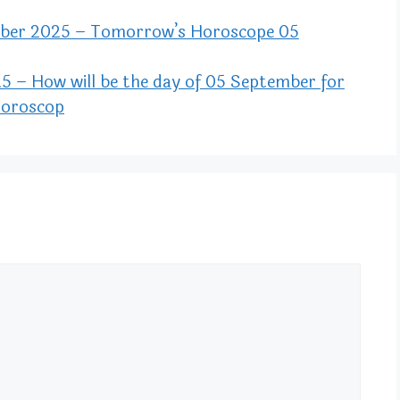
ber 2025 – Tomorrow’s Horoscope 05
 – How will be the day of 05 September for
 Horoscop