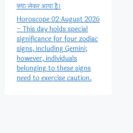
क्या लेकर आया है।
Horoscope 02 August 2026
– This day holds special
significance for four zodiac
signs, including Gemini;
however, individuals
belonging to these signs
need to exercise caution.