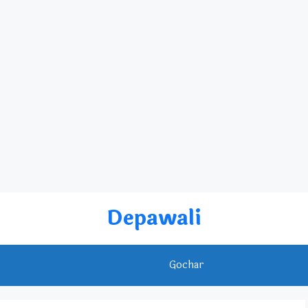
Depawali
Rashifal
Gochar