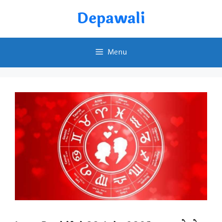
Skip
Depawali
to
content
Menu