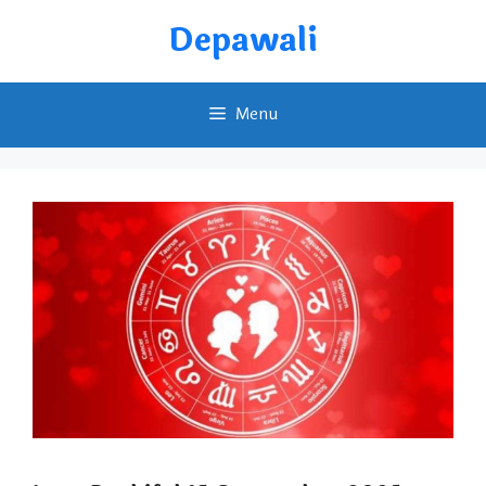
Skip
Depawali
to
content
Menu