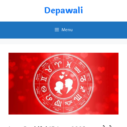
Skip
Depawali
to
content
Menu