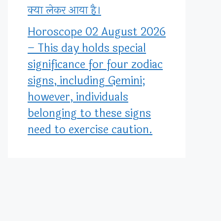
क्या लेकर आया है।
Horoscope 02 August 2026
– This day holds special
significance for four zodiac
signs, including Gemini;
however, individuals
belonging to these signs
need to exercise caution.