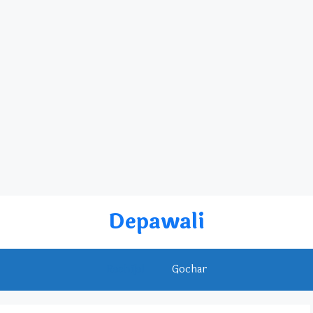
Depawali
Rashifal
Gochar