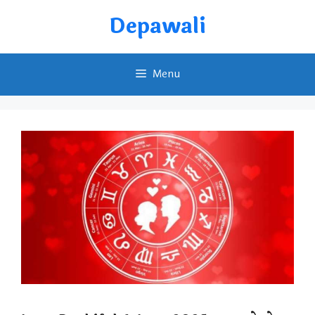
Skip
Depawali
to
content
Menu