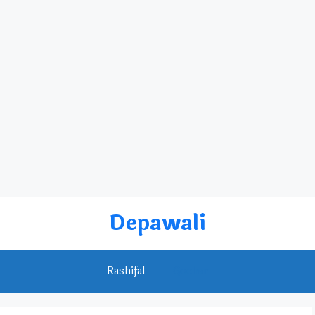
Depawali
Rashifal
Gochar