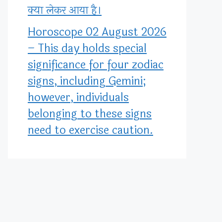
क्या लेकर आया है।
Horoscope 02 August 2026
– This day holds special
significance for four zodiac
signs, including Gemini;
however, individuals
belonging to these signs
need to exercise caution.