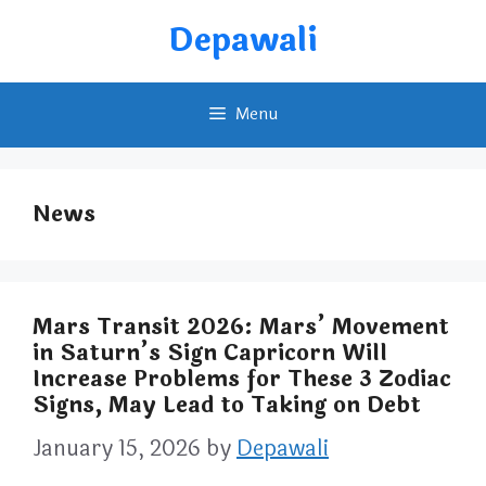
Skip
Depawali
to
content
Menu
News
Mars Transit 2026: Mars’ Movement
in Saturn’s Sign Capricorn Will
Increase Problems for These 3 Zodiac
Signs, May Lead to Taking on Debt
January 15, 2026
by
Depawali